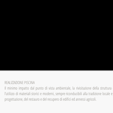
REALIZZAZIONE PISCINA
Il minimo impatto dal punto di vista ambientale, la rivisitazione della struttura e
l’utilizzo di materiali storici e moderni, sempre riconducibili alla tradizione locale
progettazione, del restauro e del recupero di edifici ed annessi agricoli.