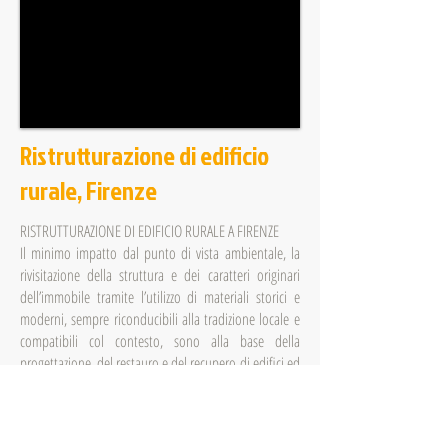
Ristrutturazione di edificio
rurale, Firenze
RISTRUTTURAZIONE DI EDIFICIO RURALE A FIRENZE
Il minimo impatto dal punto di vista ambientale, la
rivisitazione della struttura e dei caratteri originari
dell’immobile tramite l’utilizzo di materiali storici e
moderni, sempre riconducibili alla tradizione locale e
compatibili col contesto, sono alla base della
progettazione, del restauro e del recupero di edifici ed
annessi agricoli.
Studio di Architettura
Galli e Gueli