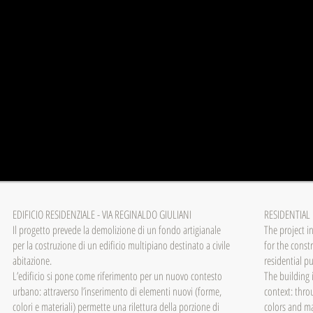
EDIFICIO RESIDENZIALE - VIA REGINALDO GIULIANI
RESIDENTIAL 
Il progetto prevede la demolizione di un fondo artigianale
The project i
per la costruzione di un edificio multipiano destinato a civile
for the const
abitazione.
residential p
L’edificio si pone come riferimento per un nuovo contesto
The building
urbano: attraverso l’inserimento di elementi nuovi (forme,
context: thro
colori e materiali) permette una rilettura della porzione di
colors and ma