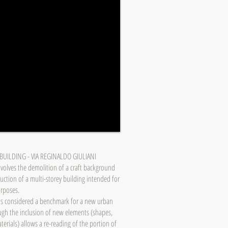
BUILDING - VIA REGINALDO GIULIANI
nvolves the demolition of a craft background
ruction of a multi-storey building intended for
urposes.
 is considered a benchmark for a new urban
ugh the inclusion of new elements (shapes,
terials) allows a re-reading of the portion of