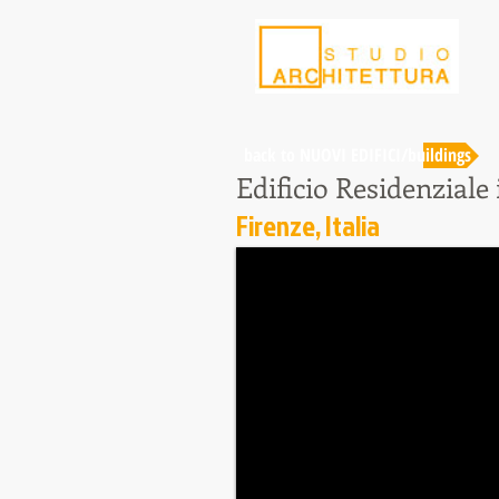
back to NUOVI EDIFICI/buildings
Edificio Residenziale 
Firenze, Italia