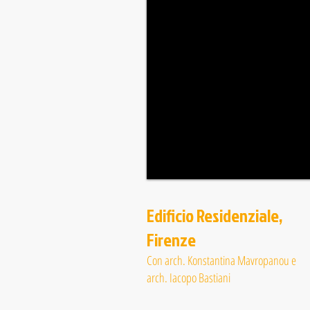
Edificio Residenziale,
Firenze
Con arch. Konstantina Mavropanou e
arch. Iacopo Bastiani